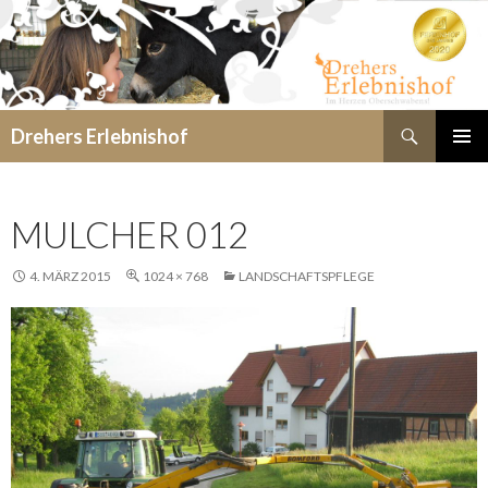
Suchen
Drehers Erlebnishof
SPRINGE
PRIMÄR
ZUM
MENÜ
INHALT
MULCHER 012
4. MÄRZ 2015
1024 × 768
LANDSCHAFTSPFLEGE