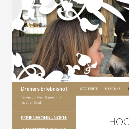
SPRINGE ZUM INHALT
Suchen
Drehers Erlebnishof
STARTSEITE
ÜBER UNS
Ferien auf dem Bauernhof
machen Spaß!
FERIENWOHNUNGEN:
HOC