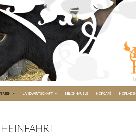
FERIEN
LANDWIRTSCHAFT
MILCHHÄUSLE
HOFCAFÉ
HOFLADE
HEINFAHRT