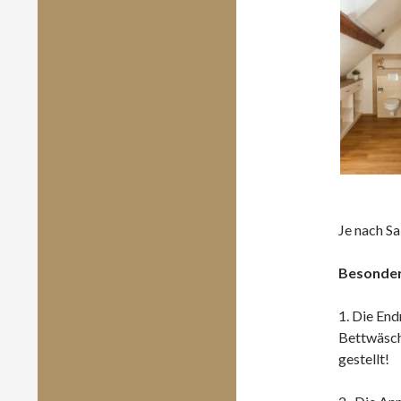
Je nach Sa
Besonder
1. Die End
Bettwäsch
gestellt!