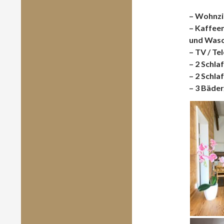
– Wohnzi
– Kaffee
und Was
– TV / Te
– 2 Schla
– 2 Schla
– 3 Bäder