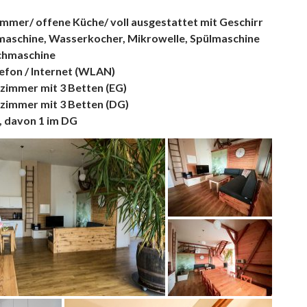
mmer/ offene Küche/ voll ausgestattet mit Geschirr
maschine, Wasserkocher, Mikrowelle, Spülmaschine
chmaschine
lefon / Internet (WLAN)
fzimmer mit 3 Betten (EG)
fzimmer mit 3 Betten (DG)
, davon 1 im DG