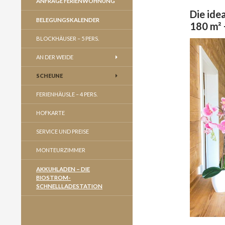
ANFRAGE FERIENWOHNUNG
Die ide
BELEGUNGSKALENDER
180 m² 
BLOCKHÄUSER – 5 PERS.
AN DER WEIDE
SCHEUNE
FERIENHÄUSLE – 4 PERS.
HOFKARTE
SERVICE UND PREISE
MONTEURZIMMER
AKKUHLADEN – DIE
BIOSTROM-
SCHNELLLADESTATION