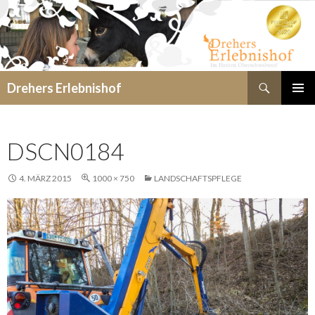
Suchen
Drehers Erlebnishof
SPRINGE
PRIMÄR
ZUM
MENÜ
INHALT
DSCN0184
4. MÄRZ 2015
1000 × 750
LANDSCHAFTSPFLEGE