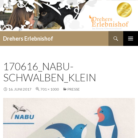
Suchen
Drehers Erlebnishof
SPRINGE
PRIMÄR
ZUM
MENÜ
INHALT
170616_NABU-
SCHWALBEN_KLEIN
16. JUNI 2017
701 × 1000
PRESSE