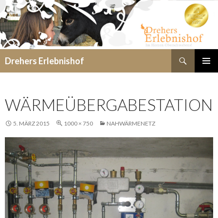
Suchen
Drehers Erlebnishof
SPRINGE
PRIMÄR
ZUM
MENÜ
INHALT
WÄRMEÜBERGABESTATION
5. MÄRZ 2015
1000 × 750
NAHWÄRMENETZ