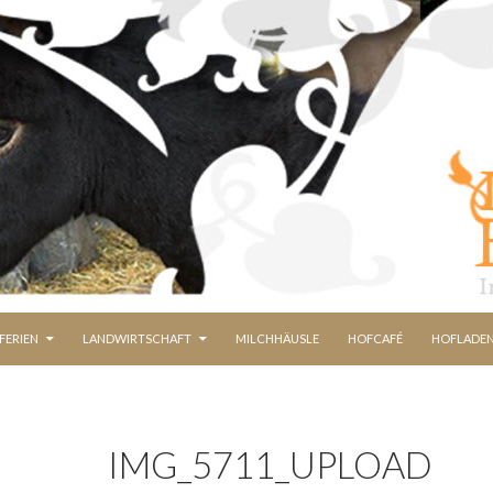
FERIEN
LANDWIRTSCHAFT
MILCHHÄUSLE
HOFCAFÉ
HOFLADE
IMG_5711_UPLOAD