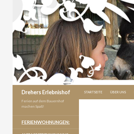
SPRINGE ZUM INHALT
Suchen
Drehers Erlebnishof
STARTSEITE
ÜBER UNS
Ferien auf dem Bauernhof
machen Spaß!
FERIENWOHNUNGEN: