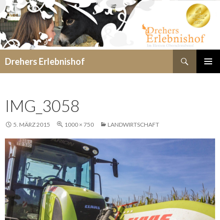
Suchen
Drehers Erlebnishof
SPRINGE
PRIMÄR
ZUM
MENÜ
INHALT
IMG_3058
5. MÄRZ 2015
1000 × 750
LANDWIRTSCHAFT