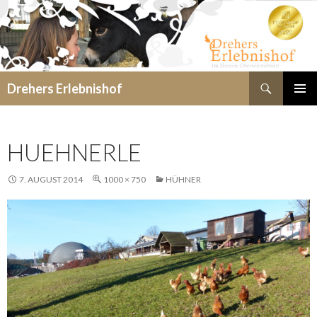
Suchen
Drehers Erlebnishof
SPRINGE
PRIMÄR
ZUM
MENÜ
INHALT
HUEHNERLE
7. AUGUST 2014
1000 × 750
HÜHNER