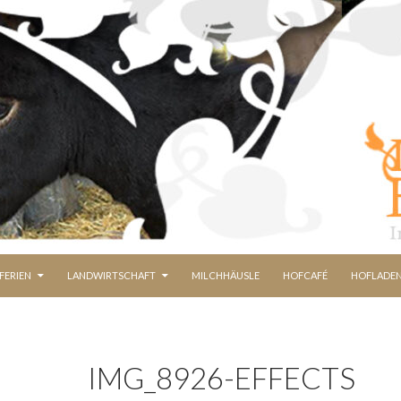
FERIEN
LANDWIRTSCHAFT
MILCHHÄUSLE
HOFCAFÉ
HOFLADE
IMG_8926-EFFECTS