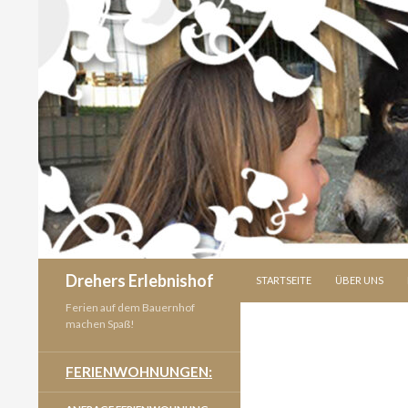
SPRINGE ZUM INHALT
Suchen
Drehers Erlebnishof
STARTSEITE
ÜBER UNS
Ferien auf dem Bauernhof
machen Spaß!
FERIENWOHNUNGEN: