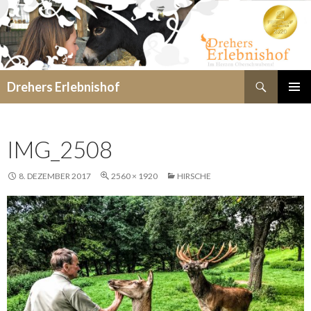
Suchen
Drehers Erlebnishof
SPRINGE
PRIMÄR
ZUM
MENÜ
INHALT
IMG_2508
8. DEZEMBER 2017
2560 × 1920
HIRSCHE