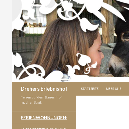
SPRINGE ZUM INHALT
Suchen
Drehers Erlebnishof
STARTSEITE
ÜBER UNS
Ferien auf dem Bauernhof
machen Spaß!
FERIENWOHNUNGEN: