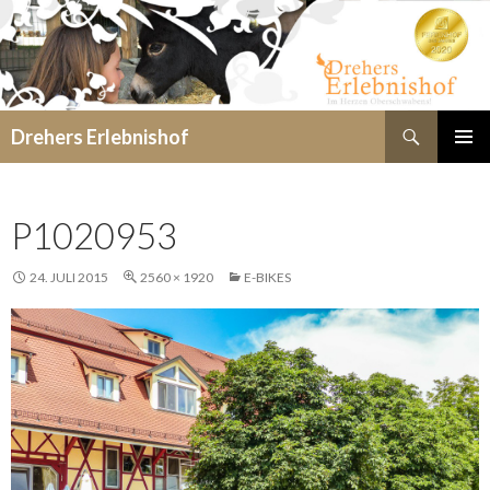
Suchen
Drehers Erlebnishof
SPRINGE
PRIMÄR
ZUM
MENÜ
INHALT
P1020953
24. JULI 2015
2560 × 1920
E-BIKES