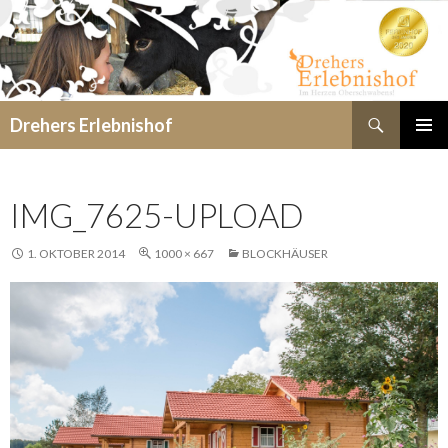
Suchen
Drehers Erlebnishof
SPRINGE
PRIMÄR
ZUM
MENÜ
INHALT
IMG_7625-UPLOAD
1. OKTOBER 2014
1000 × 667
BLOCKHÄUSER