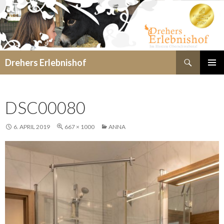
Suchen
Drehers Erlebnishof
SPRINGE
PRIMÄR
ZUM
MENÜ
INHALT
DSC00080
6. APRIL 2019
667 × 1000
ANNA