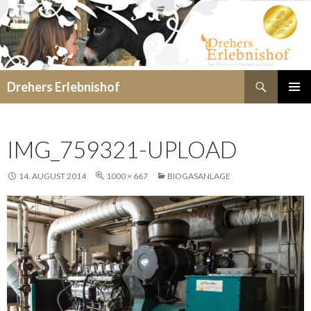
Suchen
Drehers Erlebnishof
SPRINGE
PRIMÄR
ZUM
MENÜ
INHALT
IMG_759321-UPLOAD
14. AUGUST 2014
1000 × 667
BIOGASANLAGE