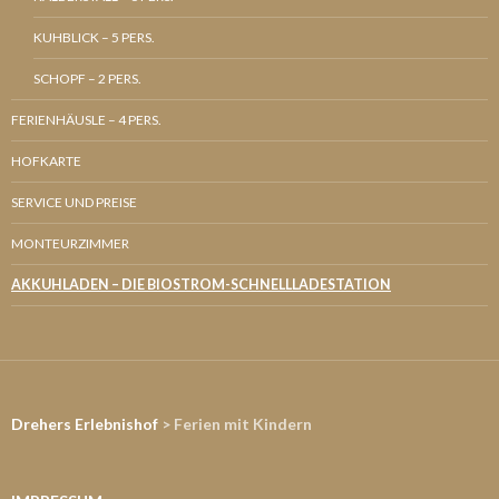
KUHBLICK – 5 PERS.
SCHOPF – 2 PERS.
FERIENHÄUSLE – 4 PERS.
HOFKARTE
SERVICE UND PREISE
MONTEURZIMMER
AKKUHLADEN – DIE BIOSTROM-SCHNELLLADESTATION
Drehers Erlebnishof
> Ferien mit Kindern